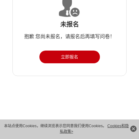
未报名
抱歉 您尚未报名，请报名后再填写问卷！
立即报名
版权所有 © 华为技术有限公司 1998-2026。 保留一切权利。粤A2-20044005号
本站点使用Cookies，继续浏览表示您同意我们使用Cookies。
Cookies和隐
私政策>
隐私保护
法律声明