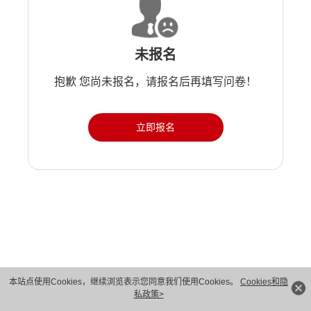
未报名
抱歉 您尚未报名，请报名后再填写问卷！
立即报名
版权所有 © 华为技术有限公司 1998-2026。 保留一切权利。粤A2-20044005号
本站点使用Cookies，继续浏览表示您同意我们使用Cookies。
Cookies和隐
私政策>
隐私保护
法律声明