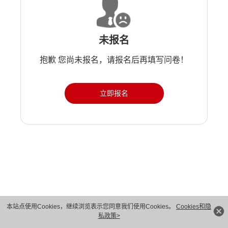
未报名
抱歉 您尚未报名，请报名后再填写问卷！
立即报名
版权所有 © 华为技术有限公司 1998-2026。 保留一切权利。粤A2-20044005号
本站点使用Cookies，继续浏览表示您同意我们使用Cookies。
Cookies和隐
私政策>
隐私保护
法律声明