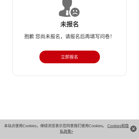
未报名
抱歉 您尚未报名，请报名后再填写问卷！
立即报名
版权所有 © 华为技术有限公司 1998-2026。 保留一切权利。粤A2-20044005号
本站点使用Cookies，继续浏览表示您同意我们使用Cookies。
Cookies和隐
私政策>
隐私保护
法律声明