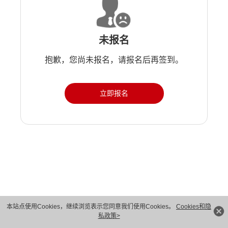
未报名
抱歉，您尚未报名，请报名后再签到。
立即报名
版权所有 © 华为技术有限公司 1998-2026。 保留一切权利。粤A2-20044005号
本站点使用Cookies，继续浏览表示您同意我们使用Cookies。
Cookies和隐
私政策>
隐私保护
法律声明