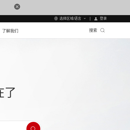
登录
选择区域/语言
搜索
了解我们
在了