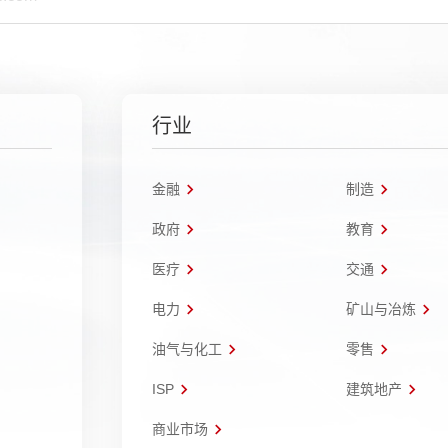
行业
金融
制造
政府
教育
医疗
交通
电力
矿山与冶炼
油气与化工
零售
ISP
建筑地产
商业市场