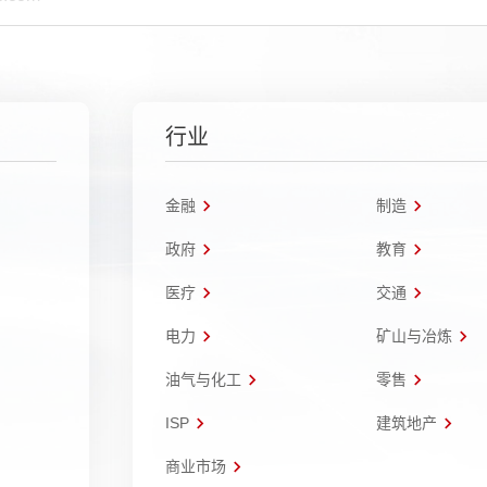
行业
金融
制造
政府
教育
医疗
交通
电力
矿山与冶炼
油气与化工
零售
ISP
建筑地产
商业市场