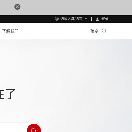
登录
选择区域/语言
搜索
了解我们
在了