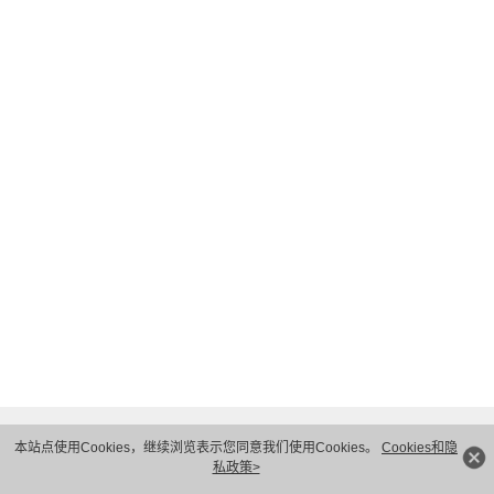
我理解并同意深圳市金华威数码科技有限公司按照其规定
√
使用和转移我的个人信息
隐私保护条款
和
使用条款
.
下一步
本站点使用Cookies，继续浏览表示您同意我们使用Cookies。
Cookies和隐
私政策>