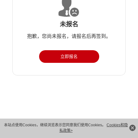
未报名
抱歉，您尚未报名，请报名后再签到。
立即报名
版权所有 © 华为技术有限公司 1998-2026。 保留一切权利。粤A2-20044005号
本站点使用Cookies，继续浏览表示您同意我们使用Cookies。
Cookies和隐
私政策>
隐私保护
法律声明