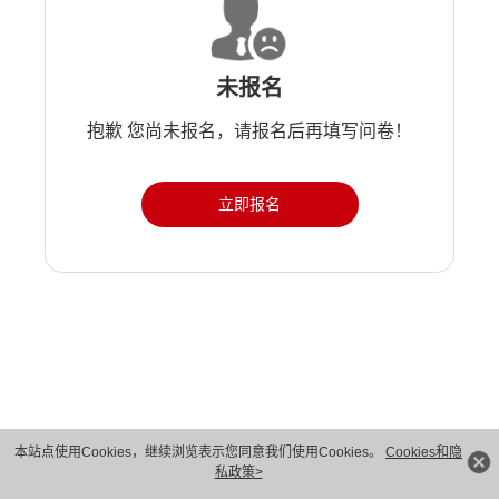
未报名
抱歉 您尚未报名，请报名后再填写问卷！
立即报名
版权所有 © 华为技术有限公司 1998-2026。 保留一切权利。粤A2-20044005号
本站点使用Cookies，继续浏览表示您同意我们使用Cookies。
Cookies和隐
私政策>
隐私保护
法律声明