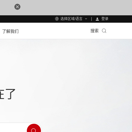
登录
选择区域/语言
搜索
了解我们
在了