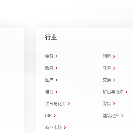
行业
金融
制造
政府
教育
医疗
交通
电力
矿山与冶炼
油气与化工
零售
ISP
建筑地产
商业市场