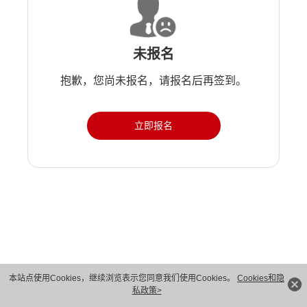
未报名
抱歉，您尚未报名，请报名后再签到。
立即报名
版权所有 © 华为技术有限公司 1998-2026。 保留一切权利。粤A2-20044005号
本站点使用Cookies，继续浏览表示您同意我们使用Cookies。
Cookies和隐
私政策>
隐私保护
法律声明