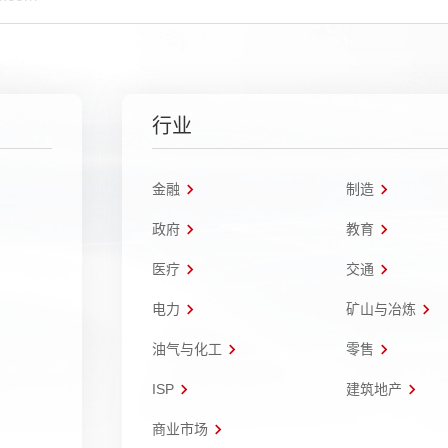
行业
金融
制造
政府
教育
医疗
交通
电力
矿山与冶炼
油气与化工
零售
ISP
建筑地产
商业市场