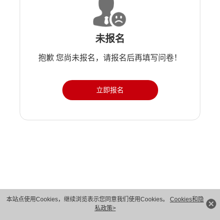
未报名
抱歉 您尚未报名，请报名后再填写问卷！
立即报名
版权所有 © 华为技术有限公司 1998-2026。 保留一切权利。粤A2-20044005号
本站点使用Cookies，继续浏览表示您同意我们使用Cookies。
Cookies和隐
私政策>
隐私保护
法律声明