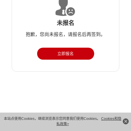
未报名
抱歉，您尚未报名，请报名后再签到。
立即报名
版权所有 © 华为技术有限公司 1998-2026。 保留一切权利。粤A2-20044005号
本站点使用Cookies，继续浏览表示您同意我们使用Cookies。
Cookies和隐
私政策>
隐私保护
法律声明