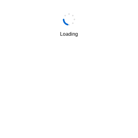
手机
*
Loading
手机验证码
*
获取验证码
我理解并同意按照华为
隐私保护条款
和
使用条款
使用和传
√
递我的个人信息。
下一步