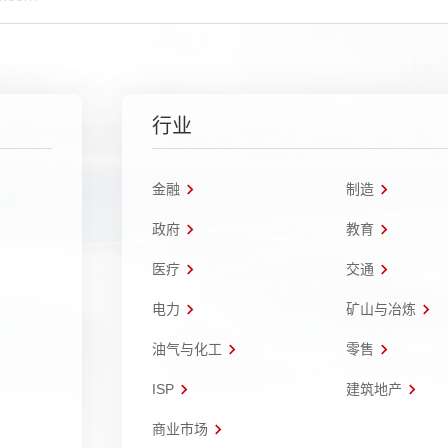
行业
金融
制造
政府
教育
医疗
交通
电力
矿山与冶炼
油气与化工
零售
ISP
建筑地产
商业市场