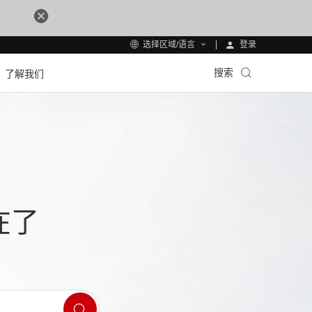
登录
选择区域/语言
搜索
了解我们
在了