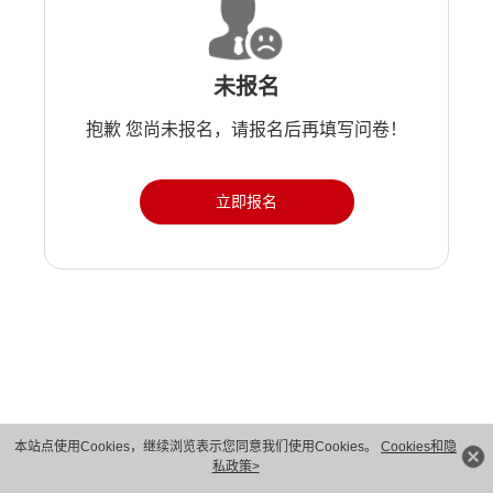
未报名
抱歉 您尚未报名，请报名后再填写问卷！
立即报名
版权所有 © 华为技术有限公司 1998-2026。 保留一切权利。粤A2-20044005号
本站点使用Cookies，继续浏览表示您同意我们使用Cookies。
Cookies和隐
私政策>
隐私保护
法律声明