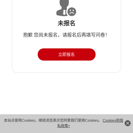
未报名
抱歉 您尚未报名，请报名后再填写问卷！
立即报名
版权所有 © 华为技术有限公司 1998-2026。 保留一切权利。粤A2-20044005号
本站点使用Cookies，继续浏览表示您同意我们使用Cookies。
Cookies和隐
私政策>
隐私保护
法律声明