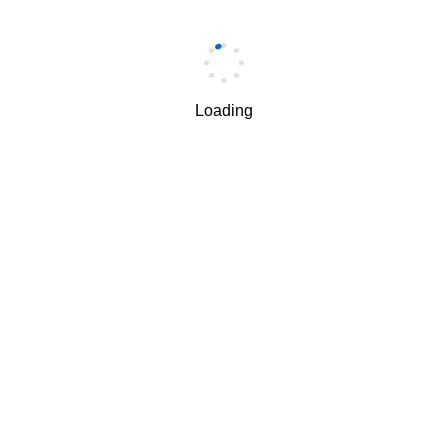
手机
*
Loading
手机验证码
*
获取验证码
我理解并同意按照华为
隐私保护条款
和
使用条款
使用和传
√
递我的个人信息。
下一步