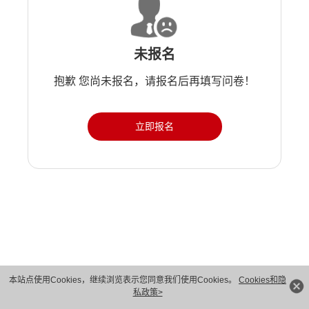
未报名
抱歉 您尚未报名，请报名后再填写问卷！
立即报名
版权所有 © 华为技术有限公司 1998-2026。 保留一切权利。粤A2-20044005号
本站点使用Cookies，继续浏览表示您同意我们使用Cookies。
Cookies和隐
私政策>
隐私保护
法律声明