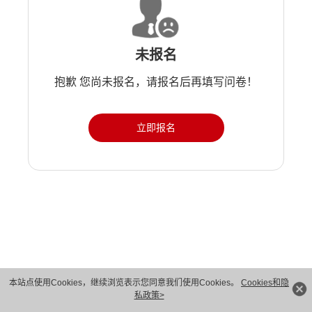
未报名
抱歉 您尚未报名，请报名后再填写问卷！
立即报名
版权所有 © 华为技术有限公司 1998-2026。 保留一切权利。粤A2-20044005号
本站点使用Cookies，继续浏览表示您同意我们使用Cookies。
Cookies和隐
私政策>
隐私保护
法律声明