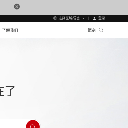
登录
选择区域/语言
搜索
了解我们
在了