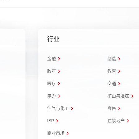
行业
金融
制造
政府
教育
医疗
交通
电力
矿山与冶炼
油气与化工
零售
ISP
建筑地产
商业市场