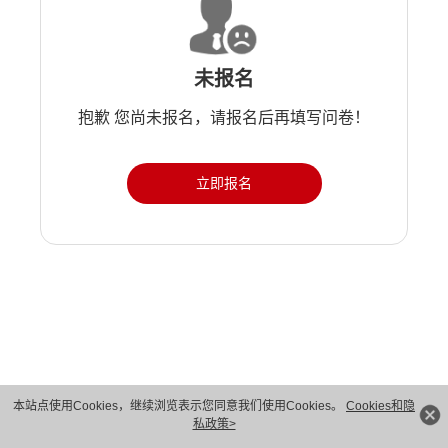
未报名
抱歉 您尚未报名，请报名后再填写问卷！
立即报名
版权所有 © 华为技术有限公司 1998-2026。 保留一切权利。粤A2-20044005号
本站点使用Cookies，继续浏览表示您同意我们使用Cookies。
Cookies和隐
私政策>
隐私保护
法律声明