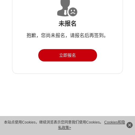
未报名
抱歉，您尚未报名，请报名后再签到。
立即报名
版权所有 © 华为技术有限公司 1998-2026。 保留一切权利。粤A2-20044005号
本站点使用Cookies，继续浏览表示您同意我们使用Cookies。
Cookies和隐
私政策>
隐私保护
法律声明