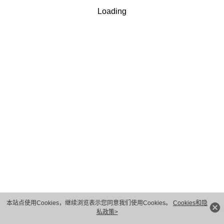
Loading
手机验证码
*
获取验证码
我理解并同意四川长虹佳华信息产品有限责任公司按照其
√
规定使用和转移我的个人信息
隐私保护条款
和
使用条款
.
下一步
本站点使用Cookies，继续浏览表示您同意我们使用Cookies。
Cookies和隐
私政策>