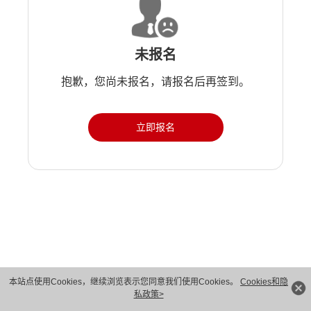
未报名
抱歉，您尚未报名，请报名后再签到。
立即报名
版权所有 © 华为技术有限公司 1998-2026。 保留一切权利。粤A2-20044005号
本站点使用Cookies，继续浏览表示您同意我们使用Cookies。
Cookies和隐
私政策>
隐私保护
法律声明