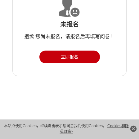
未报名
抱歉 您尚未报名，请报名后再填写问卷！
立即报名
版权所有 © 华为技术有限公司 1998-2026。 保留一切权利。粤A2-20044005号
本站点使用Cookies，继续浏览表示您同意我们使用Cookies。
Cookies和隐
私政策>
隐私保护
法律声明