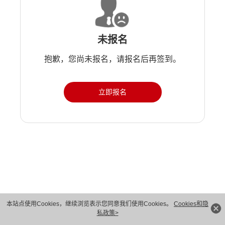
未报名
抱歉，您尚未报名，请报名后再签到。
立即报名
版权所有 © 华为技术有限公司 1998-2026。 保留一切权利。粤A2-20044005号
本站点使用Cookies，继续浏览表示您同意我们使用Cookies。
Cookies和隐
私政策>
隐私保护
法律声明