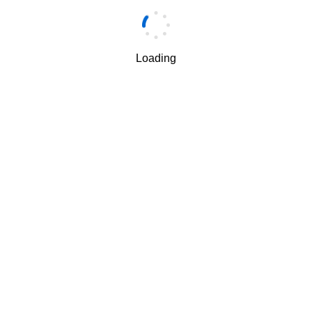
Loading
手机
*
手机验证码
*
获取验证码
我理解并同意四川长虹佳华信息产品有限责任公司按照其
√
规定使用和转移我的个人信息
隐私保护条款
和
使用条款
.
下一步