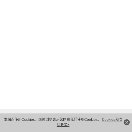
我理解并同意华为技术有限公司按照其规定使用和转移我
√
的个人信息
隐私保护条款
和
使用条款
.
下一步
本站点使用Cookies，继续浏览表示您同意我们使用Cookies。
Cookies和隐
私政策>