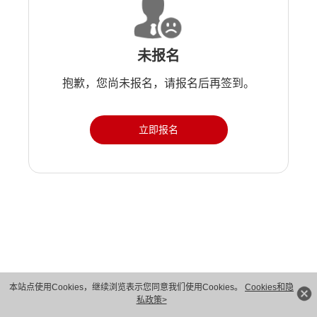
未报名
抱歉，您尚未报名，请报名后再签到。
立即报名
版权所有 © 华为技术有限公司 1998-2026。 保留一切权利。粤A2-20044005号
本站点使用Cookies，继续浏览表示您同意我们使用Cookies。
Cookies和隐
私政策>
隐私保护
法律声明