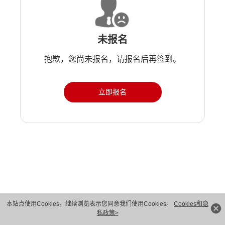
未报名
抱歉，您尚未报名，请报名后再签到。
立即报名
版权所有 © 华为技术有限公司 1998-2026。 保留一切权利。粤A2-20044005号
本站点使用Cookies，继续浏览表示您同意我们使用Cookies。
Cookies和隐
私政策>
隐私保护
法律声明