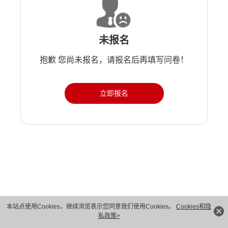
未报名
抱歉 您尚未报名，请报名后再填写问卷！
立即报名
版权所有 © 华为技术有限公司 1998-2026。 保留一切权利。粤A2-20044005号
本站点使用Cookies，继续浏览表示您同意我们使用Cookies。
Cookies和隐
私政策>
隐私保护
法律声明