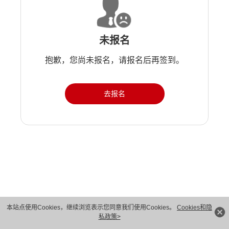
未报名
抱歉，您尚未报名，请报名后再签到。
去报名
版权所有 © 华为技术有限公司 1998-2026。 保留一切权利。粤A2-20044005号
本站点使用Cookies，继续浏览表示您同意我们使用Cookies。
Cookies和隐
私政策>
隐私保护
法律声明