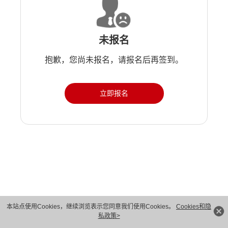
未报名
抱歉，您尚未报名，请报名后再签到。
立即报名
版权所有 © 华为技术有限公司 1998-2026。 保留一切权利。粤A2-20044005号
本站点使用Cookies，继续浏览表示您同意我们使用Cookies。
Cookies和隐
私政策>
隐私保护
法律声明