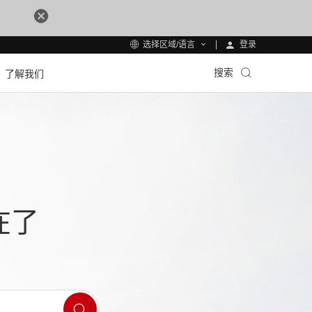
登录
选择区域/语言
搜索
了解我们
在了