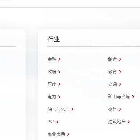
行业
金融
制造
政府
教育
医疗
交通
电力
矿山与冶炼
油气与化工
零售
ISP
建筑地产
商业市场