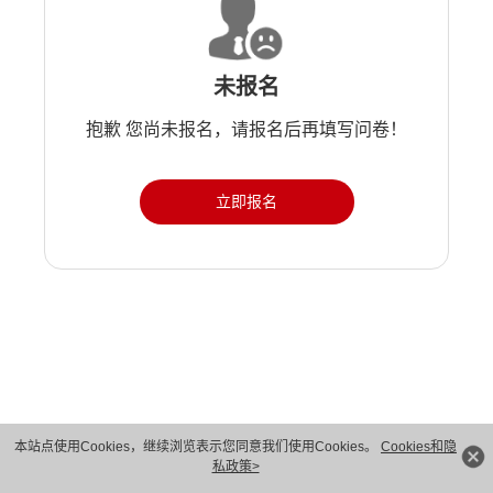
未报名
抱歉 您尚未报名，请报名后再填写问卷！
立即报名
版权所有 © 华为技术有限公司 1998-2026。 保留一切权利。粤A2-20044005号
本站点使用Cookies，继续浏览表示您同意我们使用Cookies。
Cookies和隐
私政策>
隐私保护
法律声明