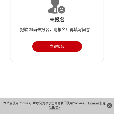
未报名
抱歉 您尚未报名，请报名后再填写问卷！
立即报名
版权所有 © 华为技术有限公司 1998-2026。 保留一切权利。粤A2-20044005号
本站点使用Cookies，继续浏览表示您同意我们使用Cookies。
Cookies和隐
私政策>
隐私保护
法律声明