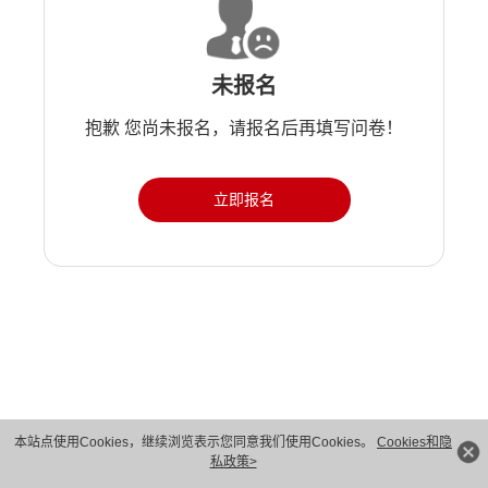
未报名
抱歉 您尚未报名，请报名后再填写问卷！
立即报名
版权所有 © 华为技术有限公司 1998-2026。 保留一切权利。粤A2-20044005号
本站点使用Cookies，继续浏览表示您同意我们使用Cookies。
Cookies和隐
私政策>
隐私保护
法律声明