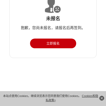
未报名
抱歉，您尚未报名，请报名后再签到。
立即报名
本站点使用Cookies，继续浏览表示您同意我们使用Cookies。
Cookies和隐
版权所有 © 华为技术有限公司 1998-2026。 保留一切权利。粤A2-20044005号
私政策>
隐私保护
法律声明