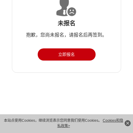
未报名
抱歉，您尚未报名，请报名后再签到。
立即报名
版权所有 © 华为技术有限公司 1998-2026。 保留一切权利。粤A2-20044005号
本站点使用Cookies，继续浏览表示您同意我们使用Cookies。
Cookies和隐
私政策>
隐私保护
法律声明