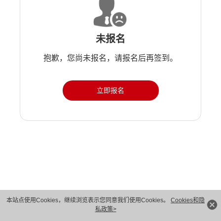
未报名
抱歉，您尚未报名，请报名后再签到。
立即报名
版权所有 © 华为技术有限公司 1998-2026。 保留一切权利。粤A2-20044005号
本站点使用Cookies，继续浏览表示您同意我们使用Cookies。
Cookies和隐
私政策>
隐私保护
法律声明