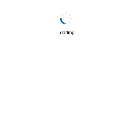
手机
*
Loading
手机验证码
*
获取验证码
我理解并同意按照华为
隐私保护条款
和
使用条款
使用和传
√
递我的个人信息。
下一步