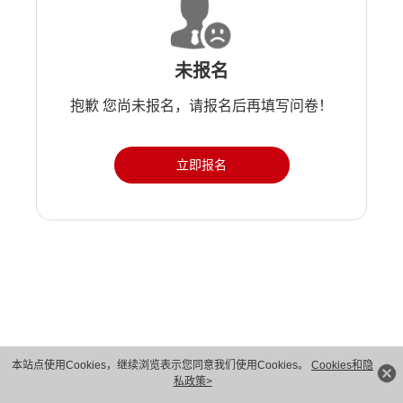
未报名
抱歉 您尚未报名，请报名后再填写问卷！
立即报名
版权所有 © 华为技术有限公司 1998-2026。 保留一切权利。粤A2-20044005号
本站点使用Cookies，继续浏览表示您同意我们使用Cookies。
Cookies和隐
私政策>
隐私保护
法律声明