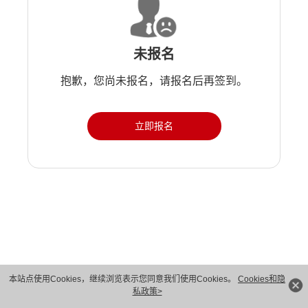
未报名
抱歉，您尚未报名，请报名后再签到。
立即报名
版权所有 © 华为技术有限公司 1998-2026。 保留一切权利。粤A2-20044005号
本站点使用Cookies，继续浏览表示您同意我们使用Cookies。
Cookies和隐
私政策>
隐私保护
法律声明