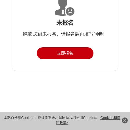
未报名
抱歉 您尚未报名，请报名后再填写问卷！
立即报名
版权所有 © 华为技术有限公司 1998-2026。 保留一切权利。粤A2-20044005号
本站点使用Cookies，继续浏览表示您同意我们使用Cookies。
Cookies和隐
私政策>
隐私保护
法律声明