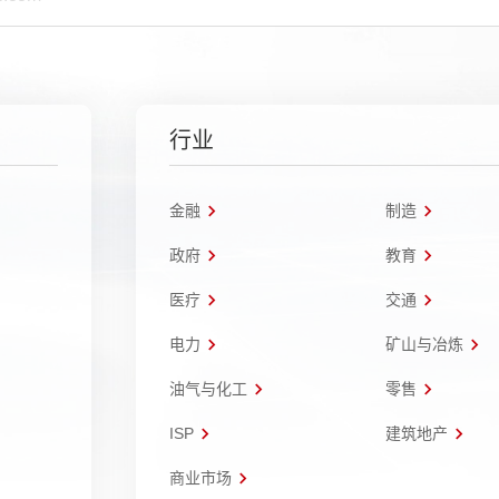
行业
金融
制造
政府
教育
医疗
交通
电力
矿山与冶炼
油气与化工
零售
ISP
建筑地产
商业市场