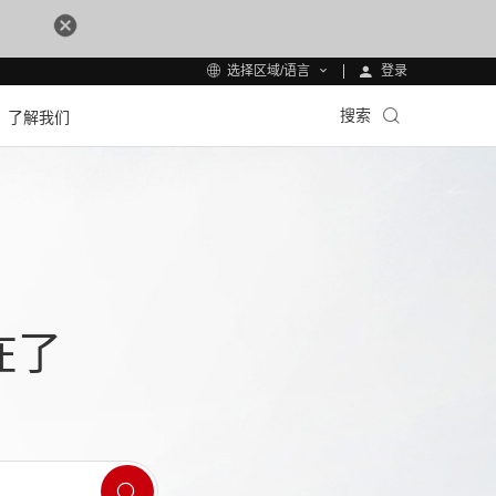
登录
选择区域/语言
搜索
了解我们
在了