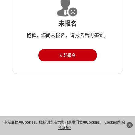
未报名
抱歉，您尚未报名，请报名后再签到。
立即报名
版权所有 © 华为技术有限公司 1998-2026。 保留一切权利。粤A2-20044005号
本站点使用Cookies，继续浏览表示您同意我们使用Cookies。
Cookies和隐
私政策>
隐私保护
法律声明