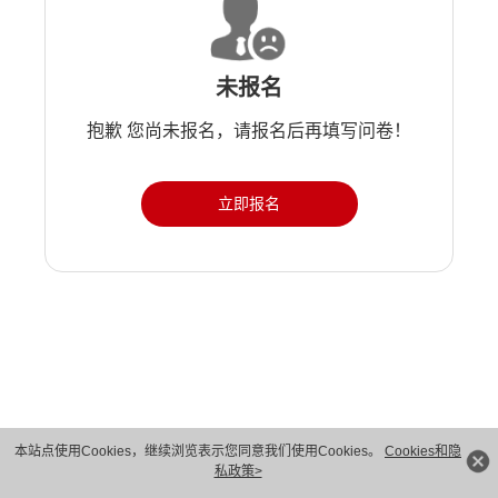
未报名
抱歉 您尚未报名，请报名后再填写问卷！
立即报名
版权所有 © 华为技术有限公司 1998-2026。 保留一切权利。粤A2-20044005号
本站点使用Cookies，继续浏览表示您同意我们使用Cookies。
Cookies和隐
私政策>
隐私保护
法律声明